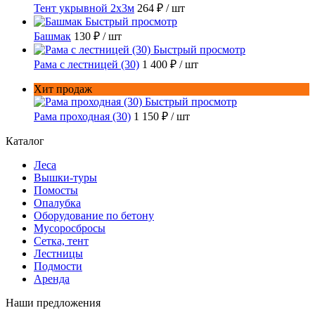
Тент укрывной 2х3м
264 ₽
/ шт
Быстрый просмотр
Башмак
130 ₽
/ шт
Быстрый просмотр
Рама с лестницей (30)
1 400 ₽
/ шт
Хит продаж
Быстрый просмотр
Рама проходная (30)
1 150 ₽
/ шт
Каталог
Леса
Вышки-туры
Помосты
Опалубка
Оборудование по бетону
Мусороcбросы
Сетка, тент
Лестницы
Подмости
Аренда
Наши предложения