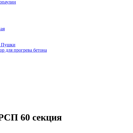
рпаулин
ная
е Пушки
р для прогрева бетона
РСП 60 секция