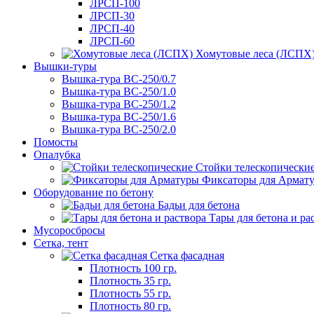
ЛРСП-100
ЛРСП-30
ЛРСП-40
ЛРСП-60
Хомутовые леса (ЛСПХ
Вышки-туры
Вышка-тура ВС-250/0.7
Вышка-тура ВС-250/1.0
Вышка-тура ВС-250/1.2
Вышка-тура ВС-250/1.6
Вышка-тура ВС-250/2.0
Помосты
Опалубка
Стойки телескопически
Фиксаторы для Армат
Оборудование по бетону
Бадьи для бетона
Тары для бетона и ра
Мусороcбросы
Сетка, тент
Сетка фасадная
Плотность 100 гр.
Плотность 35 гр.
Плотность 55 гр.
Плотность 80 гр.